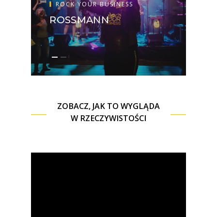
ROCK YOUR BUSINESS
R
ROSSMANN
N
ZOBACZ, JAK TO WYGLĄDA
W RZECZYWISTOŚCI